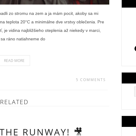
padli zo stromu na zem a ja mám pocit, akoby sa mi
lna teplota 20°C a minimálne dve vrstvy oblečenia. Pre
ť, je vidina najbližšieho oteplenia až niekedy v marci,
u sa ráno natiahneme do
READ MORE
5 COMMENTS
RELATED
THE RUNWAY! 🎥