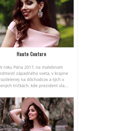
Haute Couture
V roku Pána 2017, na malebnom
edmestí západného sveta, v krajine
rozdelenej na dôchodcov a tých v
lených tričkách, kde prezident vla...