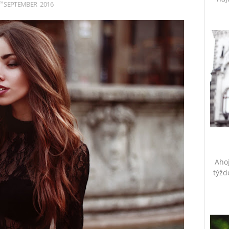
SEPTEMBER
2016
TH
Ahoj
týžd