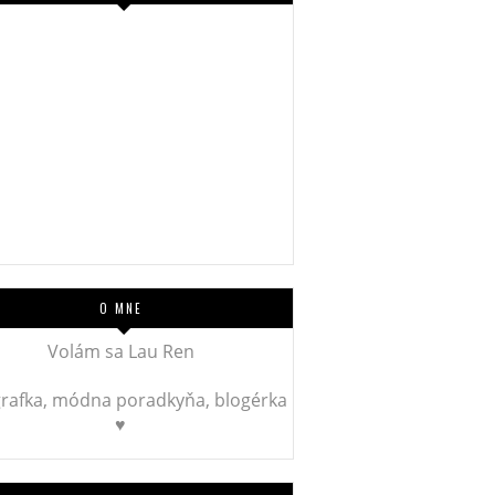
O MNE
Volám sa Lau Ren
rafka, módna poradkyňa, blogérka
♥