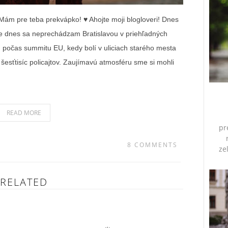
 Mám pre teba prekvápko! ♥ Ahojte moji blogloveri! Dnes
e dnes sa neprechádzam Bratislavou v priehľadných
, počas summitu EU, kedy bolí v uliciach starého mesta
i šesťtisíc policajtov. Zaujímavú atmosféru sme si mohli
READ MORE
pr
8 COMMENTS
ze
RELATED