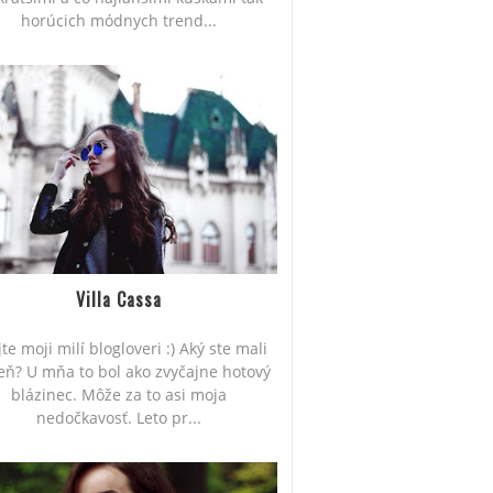
horúcich módnych trend...
Villa Cassa
te moji milí blogloveri :) Aký ste mali
eň? U mňa to bol ako zvyčajne hotový
blázinec. Môže za to asi moja
nedočkavosť. Leto pr...