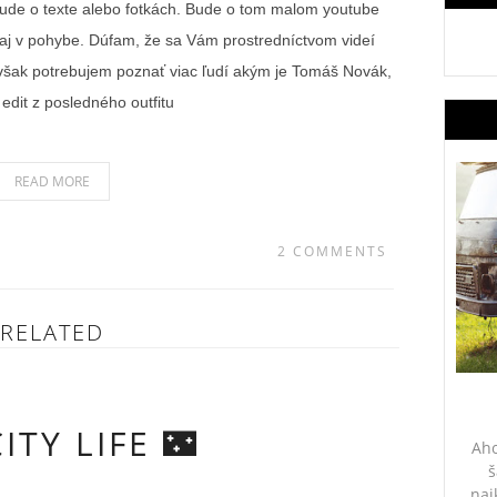
bude o texte alebo fotkách. Bude o tom malom youtube
aj v pohybe. Dúfam, že sa Vám prostredníctvom videí
 však potrebujem poznať viac ľudí akým je Tomáš Novák,
 edit z posledného outfitu
READ MORE
2 COMMENTS
RELATED
ITY LIFE 🌃
Aho
š
naj