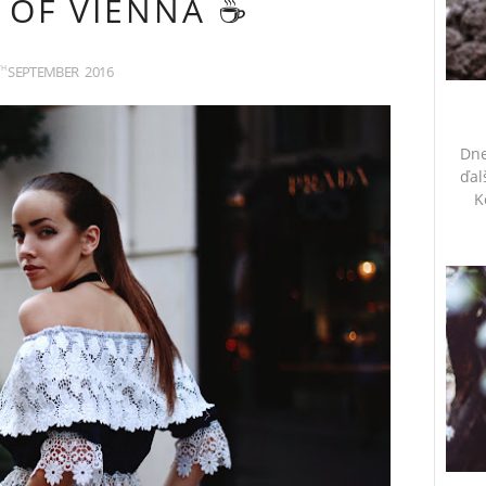
 OF VIENNA ☕️
SEPTEMBER
2016
TH
Dne
ďal
K