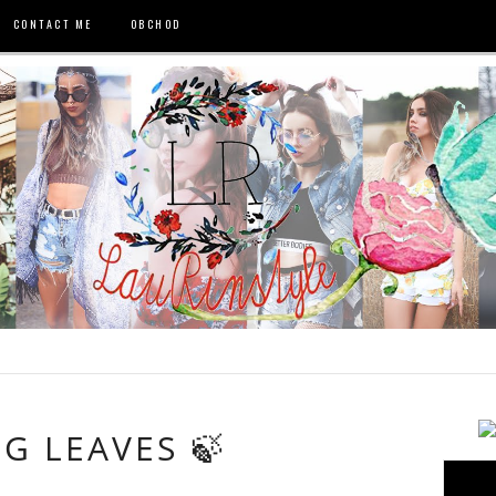
CONTACT ME
OBCHOD
NG LEAVES 🍃