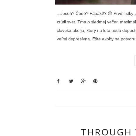
...Jeseň? Čóóó? Fááákt!? 😲 Prvé lístky 
zrútil svet. Tma o siedmej večer, maximá
človeka ako ja, ktorý na leto nedá dopusti
veľmi depresívna. Ešte akoby na potvor
THROUGH 