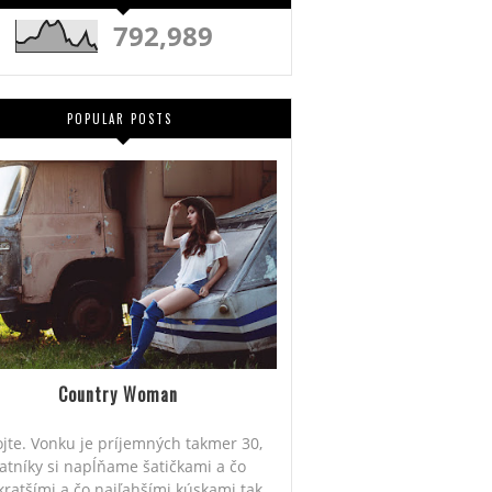
792,989
POPULAR POSTS
Country Woman
jte. Vonku je príjemných takmer 30,
atníky si napĺňame šatičkami a čo
kratšími a čo najľahšími kúskami tak